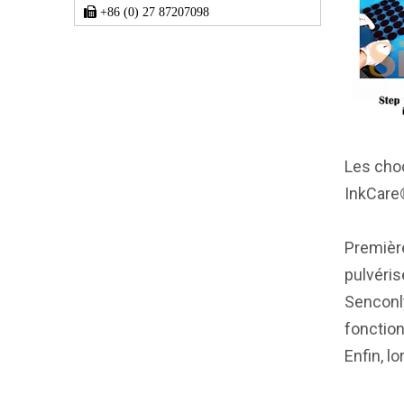

+86 (0) 27 87207098
Les choc
InkCare
Première
pulvéri
Senconly
fonctio
Enfin, l