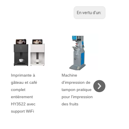
En vertu d'un:
Machine
Machine
Candy I
d'impression de
d'impression de
Hy-RPD5 
tampon pratique
bonbons hy-ap-ⅲ
bonbons,
pour l'impression
pour les bonbons
gomme,
des fruits
d'impression, les
l'impress
haricots au
balle d
chocolat, la tablette