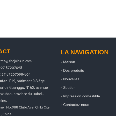
ACT
LA NAVIGATION
tes
@sinojoinsun.com
Maison
0)27 87207098
Des produits
0)27
87207098-804
Nouvelles
F19, bâtiment.9 Siège
uter.
:
onal de Guanggu
,
N° 62, avenue
Soutien
, Wuhan, province du Hubei.
,
Impression comestible
hine.
Contactez-nous
ne : No.988 Chibi Ave. Chibi City,
, Chine.