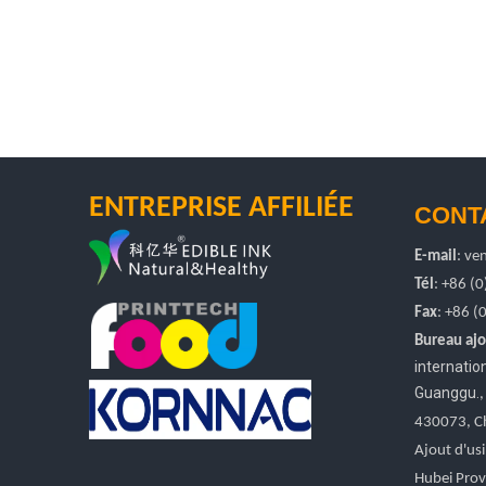
ENTREPRISE AFFILIÉE
CONT
E-mail
:
ven
Tél
: +86 (
Fax
: +86
(
Bureau ajo
internati
Guanggu.
430073, C
Ajout d'usi
Hubei Prov.