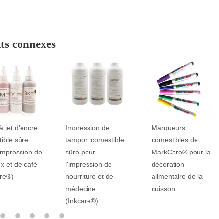
ts connexes
sion de
Marqueurs
Imprimante à
n comestible
comestibles de
gâteau et café
our
MarkCare® pour la
complet
ession de
décoration
entièrement
ture et de
alimentaire de la
HY3522 avec
ine
cuisson
support WiFi
re®)