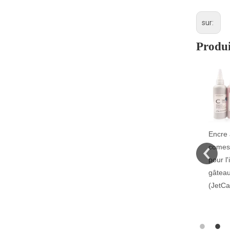
sur:
Produi
Imprimante
Encre à jet d'encre
Impres
alimentaire
comestible sûre
tampo
industrielle à
pour l'impression de
sûre p
grande vitesse
gâteaux et de café
l'impr
numérique FP-542-
(JetCare®)
nourri
B
médec
(Inkca