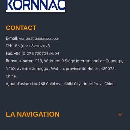
CONTACT
E-mail
:
ventes
@sinojoinsun.com
Tél
: +86 (0)27 87207098
Fax
: +86
(0)27
87207098-804
F19, bâtiment.9 Siège international de Guanggu
,
Bureau ajouter.
:
N° 62, avenue Guanggu.
, Wuhan, province du Hubei.
, 430073,
Chine.
Ajout d'usine : No.988 Chibi Ave. Chibi City, Hubei Prov., Chine.
LA NAVIGATION