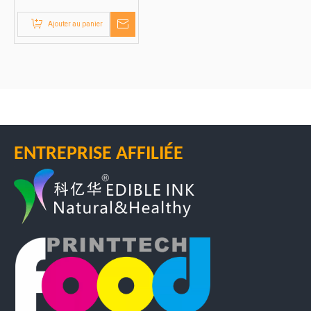
vitesse FP-E341
Ajouter au panier
ENTREPRISE AFFILIÉE