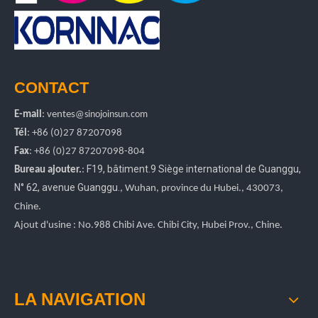
CONTACT
E-mail
:
ventes
@sinojoinsun.com
Tél
: +86 (0)27 87207098
Fax
: +86
(0)27
87207098-804
F19, bâtiment.9 Siège international de Guanggu
,
Bureau ajouter.
:
N° 62, avenue Guanggu.
, Wuhan, province du Hubei.
, 430073,
Chine.
Ajout d'usine : No.988 Chibi Ave. Chibi City, Hubei Prov., Chine.
LA NAVIGATION