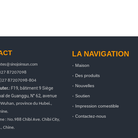
ACT
LA NAVIGATION
tes
@sinojoinsun.com
Maison
0)27 87207098
Des produits
0)27
87207098-804
Nouvelles
F19, bâtiment.9 Siège
uter.
:
onal de Guanggu
,
N° 62, avenue
Soutien
, Wuhan, province du Hubei.
,
Impression comestible
hine.
Contactez-nous
ne : No.988 Chibi Ave. Chibi City,
, Chine.