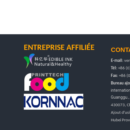
ENTREPRISE AFFILIÉE
CONT
E-mail
:
ven
Tél
: +86 (
Fax
: +86
(
Bureau ajo
internati
Guanggu.
430073, C
Ajout d'usi
Hubei Prov.