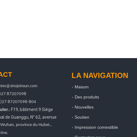
ACT
LA NAVIGATION
tes
@sinojoinsun.com
Maison
0)27 87207098
Des produits
0)27
87207098-804
Nouvelles
F19, bâtiment.9 Siège
uter.
:
onal de Guanggu
,
N° 62, avenue
Soutien
, Wuhan, province du Hubei.
,
Impression comestible
hine.