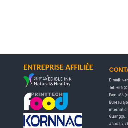
ENTREPRISE AFFILIÉE
CONT
E-mail
:
ven
Tél
: +86 (
Fax
: +86
(
Bureau ajo
internati
Guanggu.
430073, C