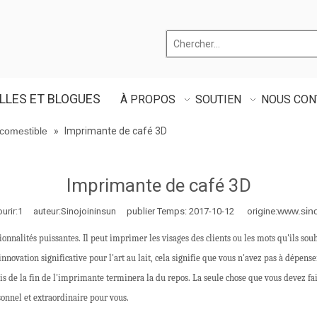
LLES ET BLOGUES
À PROPOS
SOUTIEN
NOUS CON
comestible
»
Imprimante de café 3D
Imprimante de café 3D
www.sin
urir:
1
auteur:Sinojoininsun publier Temps: 2017-10-12 origine:
nnalités puissantes. Il peut imprimer les visages des clients ou les mots qu'ils souha
 innovation significative pour l'art au lait, cela signifie que vous n'avez pas à dépe
puis de la fin de l'imprimante terminera la du repos. La seule chose que vous devez fa
sonnel et extraordinaire pour vous.