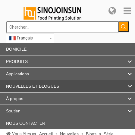
Français
DOMICILE
PRODUITS
Applications
NOUVELLES ET BLOGUES
À propos
Soutien
NOUS CONTACTER
Vous êtes ici:
Accueil
»
Nouvelles
»
Blogs
»
Série