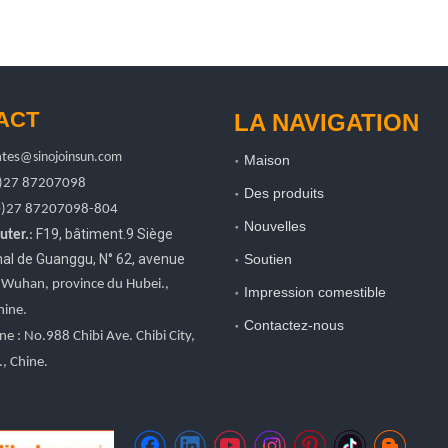
ACT
LA NAVIGATION
tes
@sinojoinsun.com
Maison
0)27 87207098
Des produits
0)27
87207098-804
Nouvelles
F19, bâtiment.9 Siège
uter.
:
onal de Guanggu
,
N° 62, avenue
Soutien
, Wuhan, province du Hubei.
,
Impression comestible
hine.
Contactez-nous
ne : No.988 Chibi Ave. Chibi City,
, Chine.