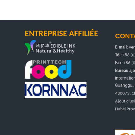
ENTREPRISE AFFILIÉE
CONT
E-mail
:
ven
Tél
: +86 (
Fax
: +86
(
Bureau ajo
internati
Guanggu.
430073, C
Ajout d'usi
Hubei Prov.